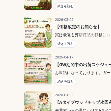
このGW中に、これまで大変ご
続きを読む
のご用命が
店主（私）とメーカー社長が目
2026-05-05
いました。
【価格改定のお知らせ】
実は最近も弊店商品の価格につ
・・・そして出荷倉庫さんは口
昨今の原料費価格・輸送・出荷
続きを読む
なってまいりました。
メーカーさんには急遽原材料を
このため５月５日より順次商品
2026-04-17
目が入るように調整中です。
引き続き安定して商品をご提供
【GW期間中の出荷スケジュ
５月１8日（月）夕方にもご来
すようお願い申し上げます。
お世話になっております。ガー
岡山のごく少数の在庫を移送入
今年のGWもちょっと変則です
続きを読む
ガーデナス 店主
全日出荷いたします。
その他日程は暦通りです。
2026-04-03
国際情勢もあってプチプチが不
【Aタイプウッドチップ次回
商品ではなく資材で出荷が止
先週末から今週にかけてAタイ