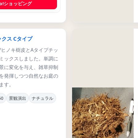
oo!ショッピング
クス Cタイプ
/ヒノキ樹皮とAタイプチッ
ミックスしました。単調に
景に変化を与え、雑草抑制
を発揮しつつ自然なお庭の
ます。
50
景観演出
ナチュラル