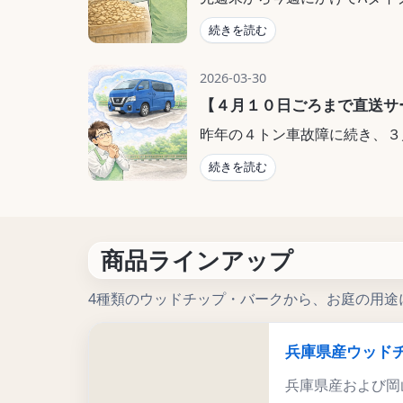
・・しれません
在庫が一時的に切れてしまいま
続きを読む
お待ちいただいておりますお客
2026-03-30
次回出荷倉庫への搬入はチャータ
【４月１０日ごろまで直送サ
ト分）しております。
昨年の４トン車故障に続き、３
いました。
続きを読む
手配中の自社車両も来週には参
このため新しい日産キャラバン
（あまり）起きなくなると良い
届けする
GW中にかけてまた起きるかもし
商品ラインアップ
「ガーデナス神戸あさご店（Ya
新車が来たらまた頑張ります(;^_
「ガーデナス直送サービス（自
4種類のウッドチップ・バークから、お庭の用途
上記２サービスを休止しており
兵庫県産ウッドチ
ECサイト部門のAmazon、
兵庫県産および岡
ところ