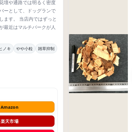
花壇や通路では明るく密度
きるよう在庫を確保しておりますが、当面綱渡りです。
バーとして、ドッグランで
します。 当店内ではずっと
くお願い申し上げます。
が最近はマルチバークが人
ヒノキ
やや小粒
雑草抑制
Amazon
楽天市場