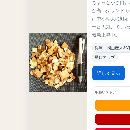
ちょっと小さ目。
（なんとか）問題なくお届けで
が高いグランドカ
は中小型犬に対応
何卒ご理解を賜りますよう宜し
一番人気、でした
気急上昇中。
ガーデナス店主
兵庫・岡山産スギ/
景観アップ
詳しく見る