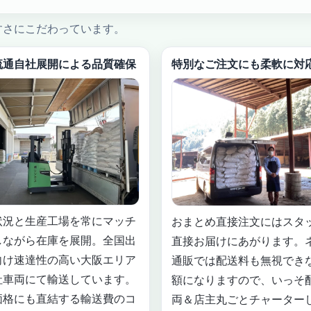
すさにこだわっています。
流通自社展開による品質確保
特別なご注文にも柔軟に対
状況と生産工場を常にマッチ
おまとめ直接注文にはスタ
しながら在庫を展開。全国出
直接お届けにあがります。
向け速達性の高い大阪エリア
通販では配送料も無視でき
社車両にて輸送しています。
額になりますので、いっそ
価格にも直結する輸送費のコ
両＆店主丸ごとチャーター