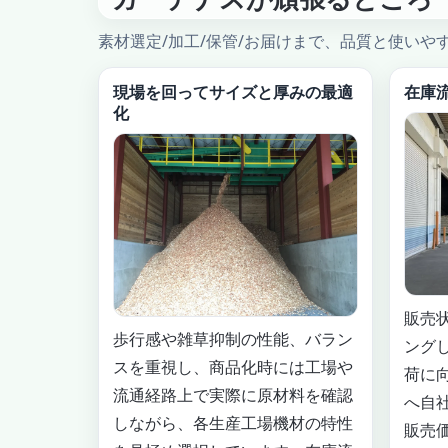
素材選定/加工/保管/お届けまで、品質と使いや
現場を回ってサイズと厚みの最適
在庫
化
販売
歩行感や雑草抑制の性能、バラン
ング
スを重視し、商品化時には工場や
荷に
流通経路上で実際に原材料を確認
へ自
しながら、各生産工場機材の特性
販売