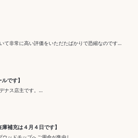
好評をいただいておりました「兵庫のマルチバーク」へ
を丸くするほど集中し、とうとう在庫切れが起きてしま
いて非常に高い評価をいただたばかりで恐縮なのですが
には出さないですが、たぶん目を回したと思います。
コストの急増に伴い現状の価格を維持することが困難と
追加発注していただき、５月１9日頃にはなんとか一陣
価格の改定を実施させていただくことにいたしました。
できるよう努めてまいりますので、何卒ご理解を賜りま
ールです】
店のお客様用予備としてご用意していた
デナス店主です。
庫しますが、果たして何時間分でしょう・・・
が、後半は
足がちです
在庫補充は４月４日です】
まるかも
プウッドチップへご用命が集中し