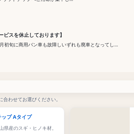
した。
様にはご不便をおかけし大変申し訳ございません。
ートラックにて４月４日実施を予定（320袋・160セッ
ービスを休止しております】
月初旬に商用バン車も故障しいずれも廃車となってしま
りますので、こういったことも
が納品される予定の４月１０日ごろまで弊店から直接お
な、と・・・考えております。
れませんが・・・m(__)m
hooショッピング）」
^A
社直販サイト）」
に合わせてお選びください。
ます。
ップ Aタイプ
楽天、Yahooショッピングの佐川急便配送向け在庫は現在の
山県産のスギ・ヒノキ材。